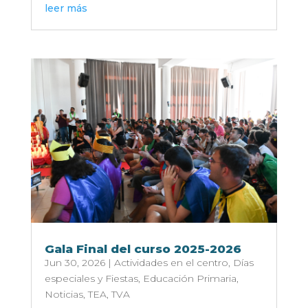
leer más
Gala Final del curso 2025-2026
Jun 30, 2026
|
Actividades en el centro
,
Días
especiales y Fiestas
,
Educación Primaria
,
Noticias
,
TEA
,
TVA