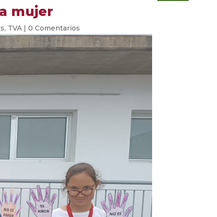
la mujer
as
,
TVA
|
0 Comentarios