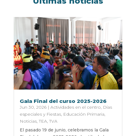
Últimas noticias
Gala Final del curso 2025-2026
Jun 30, 2026
|
Actividades en el centro
,
Días
especiales y Fiestas
,
Educación Primaria
,
Noticias
,
TEA
,
TVA
El pasado 19 de junio, celebramos la Gala