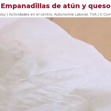
Empanadillas de atún y queso
isy
|
Actividades en el centro
,
Autonomía Laboral
,
TVA
|
0 Com