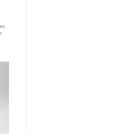
los
o