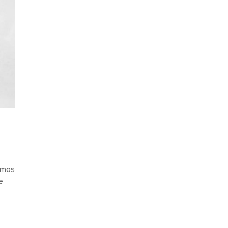
amos
e