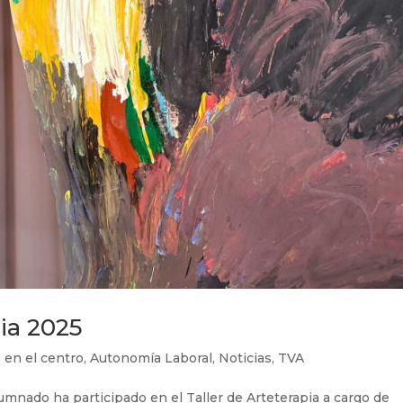
ia 2025
 en el centro
,
Autonomía Laboral
,
Noticias
,
TVA
umnado ha participado en el Taller de Arteterapia a cargo de