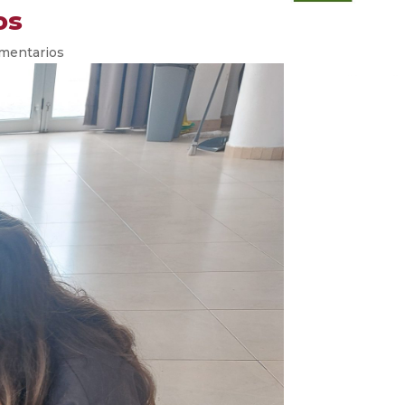
os
mentarios