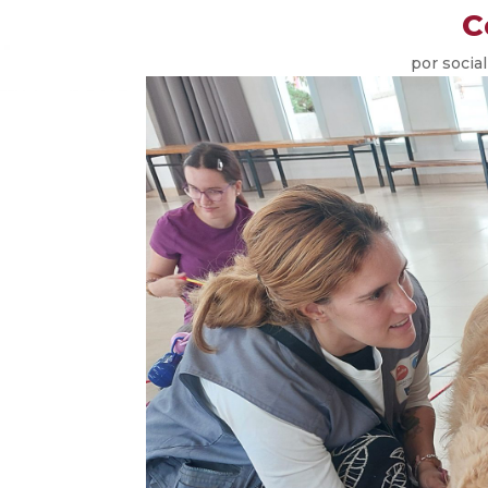
C
por
socia